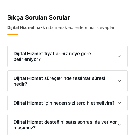
Sıkça Sorulan Sorular
Dijital Hizmet
hakkında merak edilenlere hızlı cevaplar.
Dijital Hizmet
fiyatlarınız neye göre
belirleniyor?
Dijital Hizmet
maliyetlerimiz; talebinizin kapsamı,
tercih edilen materyaller/teknolojiler ve teslimat
Dijital Hizmet
süreçlerinde teslimat süresi
nedir?
süresine göre optimize edilmektedir. Size en uygun
Dijital Hizmet
teklifi için WhatsApp üzerinden iletişime
Projenin büyüklüğüne göre değişmekle birlikte,
Dijital
geçebilirsiniz.
Hizmet
işlemlerinizi standart olarak en kısa sürede
Dijital Hizmet
için neden sizi tercih etmeliyim?
tamamlıyoruz. Acil
Dijital Hizmet
ihtiyaçlarınız için
Çünkü biz
Dijital Hizmet
alanında sadece iş yapmıyor,
ekspres çözümlerimiz mevcuttur.
size özel bir sistem kuruyoruz. Yüksek kalite
Dijital Hizmet
desteğini satış sonrası da veriyor
musunuz?
standartlarımız ve uygun maliyet politikamızla
Dijital
Hizmet
pazarında fark yaratıyoruz.