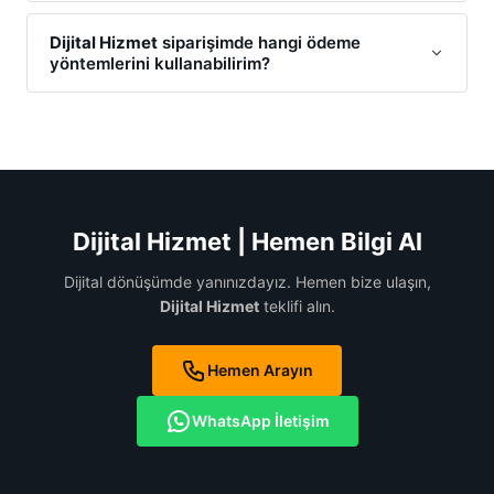
Elbette. Bizim için
Dijital Hizmet
süreci sadece satışla
bitmez; teknik destek ve danışmanlık hizmetlerimizle
Dijital Hizmet
siparişimde hangi ödeme
yöntemlerini kullanabilirim?
her zaman yanınızdayız.
Dijital Hizmet
ödemelerinizi; Havale/EFT, kredi kartı ile
online ödeme gerçekleştirebilirsiniz.
Dijital Hizmet
projenizin başlangıcında size en uygun ödeme planını
birlikte oluşturuyoruz.
Dijital Hizmet | Hemen Bilgi Al
Dijital dönüşümde yanınızdayız. Hemen bize ulaşın,
Dijital Hizmet
teklifi alın.
Hemen Arayın
WhatsApp İletişim