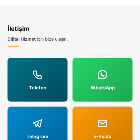
Google Yorum Hilesi
Oku →
İletişim
29 Nis 2026
Dijital Hizmet
için bize ulaşın.
Google Yorum Şikayet Etme
Oku →
29 Nis 2026
Google 5 Yıldız Satın Al
Oku →
Telefon
WhatsApp
29 Nis 2026
Google İşletme Yorum Kapatma
Oku →
Telegram
E-Posta