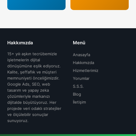
29 Nis 2026
Google Yerel Rehber Yorum Satın Al
Oku →
29 Nis 2026
Hakkımızda
Menü
Google Yorum Saldırısı
Oku →
15+ yılı aşkın tecrübemizle
Anasayfa
işletmelerin dijital
Hakkımızda
dönüşümüne eşlik ediyoruz.
Hizmetlerimiz
Kalite, şeffaflık ve müşteri
29 Nis 2026
memnuniyeti önceliğimizdir.
Yorumlar
Google Yorum Ücreti
Google Ads, SEO, web
S.S.S.
Oku →
tasarım ve yapay zeka
Blog
çözümleriyle markanızı
İletişim
dijitalde büyütüyoruz. Her
projede veri odaklı stratejiler
29 Nis 2026
ve ölçülebilir sonuçlar
Google Yorumlara Cevap Verme
sunuyoruz.
Oku →