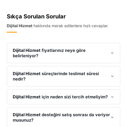
Sıkça Sorulan Sorular
Dijital Hizmet
hakkında merak edilenlere hızlı cevaplar.
Dijital Hizmet
fiyatlarınız neye göre
belirleniyor?
Dijital Hizmet
maliyetlerimiz; talebinizin kapsamı,
tercih edilen materyaller/teknolojiler ve teslimat
Dijital Hizmet
süreçlerinde teslimat süresi
nedir?
süresine göre optimize edilmektedir. Size en uygun
Dijital Hizmet
teklifi için WhatsApp üzerinden iletişime
Projenin büyüklüğüne göre değişmekle birlikte,
Dijital
geçebilirsiniz.
Hizmet
işlemlerinizi standart olarak en kısa sürede
Dijital Hizmet
için neden sizi tercih etmeliyim?
tamamlıyoruz. Acil
Dijital Hizmet
ihtiyaçlarınız için
Çünkü biz
Dijital Hizmet
alanında sadece iş yapmıyor,
ekspres çözümlerimiz mevcuttur.
size özel bir sistem kuruyoruz. Yüksek kalite
Dijital Hizmet
desteğini satış sonrası da veriyor
musunuz?
standartlarımız ve uygun maliyet politikamızla
Dijital
Hizmet
pazarında fark yaratıyoruz.