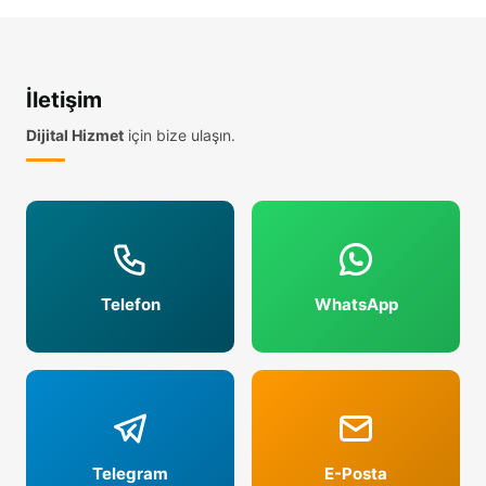
Google Yorum Hilesi
Oku →
İletişim
29 Nis 2026
Dijital Hizmet
için bize ulaşın.
Google Yorum Şikayet Etme
Oku →
29 Nis 2026
Google 5 Yıldız Satın Al
Oku →
Telefon
WhatsApp
29 Nis 2026
Google İşletme Yorum Kapatma
Oku →
Telegram
E-Posta