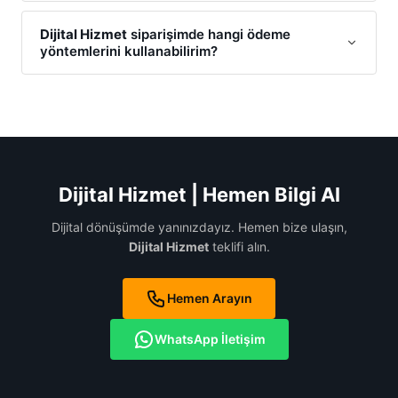
Elbette. Bizim için
Dijital Hizmet
süreci sadece satışla
bitmez; teknik destek ve danışmanlık hizmetlerimizle
Dijital Hizmet
siparişimde hangi ödeme
yöntemlerini kullanabilirim?
her zaman yanınızdayız.
Dijital Hizmet
ödemelerinizi; Havale/EFT, kredi kartı ile
online ödeme gerçekleştirebilirsiniz.
Dijital Hizmet
projenizin başlangıcında size en uygun ödeme planını
birlikte oluşturuyoruz.
Dijital Hizmet | Hemen Bilgi Al
Dijital dönüşümde yanınızdayız. Hemen bize ulaşın,
Dijital Hizmet
teklifi alın.
Hemen Arayın
WhatsApp İletişim