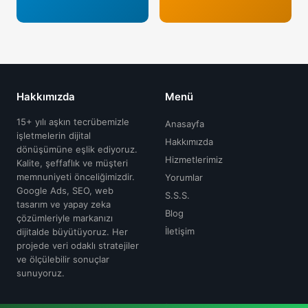
29 Nis 2026
Google Yerel Rehber Yorum Satın Al
Oku →
29 Nis 2026
Hakkımızda
Menü
Google Yorum Saldırısı
Oku →
15+ yılı aşkın tecrübemizle
Anasayfa
işletmelerin dijital
Hakkımızda
dönüşümüne eşlik ediyoruz.
Hizmetlerimiz
Kalite, şeffaflık ve müşteri
29 Nis 2026
memnuniyeti önceliğimizdir.
Yorumlar
Google Yorum Ücreti
Google Ads, SEO, web
S.S.S.
Oku →
tasarım ve yapay zeka
Blog
çözümleriyle markanızı
İletişim
dijitalde büyütüyoruz. Her
projede veri odaklı stratejiler
29 Nis 2026
ve ölçülebilir sonuçlar
Google Yorumlara Cevap Verme
sunuyoruz.
Oku →