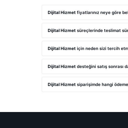
Dijital Hizmet
fiyatlarınız neye göre bel
Dijital Hizmet
maliyetlerimiz; talebinizin ka
Dijital Hizmet
teklifi için WhatsApp üzerinde
Dijital Hizmet
süreçlerinde teslimat sür
Projenin büyüklüğüne göre değişmekle birl
ekspres çözümlerimiz mevcuttur.
Dijital Hizmet
için neden sizi tercih et
Çünkü biz
Dijital Hizmet
alanında sadece iş
Hizmet
pazarında fark yaratıyoruz.
Dijital Hizmet
desteğini satış sonrası 
Elbette. Bizim için
Dijital Hizmet
süreci sad
Dijital Hizmet
siparişimde hangi ödeme 
Dijital Hizmet
ödemelerinizi; Havale/EFT, kre
planını birlikte oluşturuyoruz.