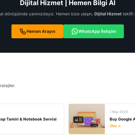
Dijital Hizmet | Hemen Bilgi Al
ital dönüşümde yanınızdayız. Hemen bize ulaşın,
Dijital Hizmet
teklifi 
Hemen Arayın
WhatsApp İletişim
atejiler.
1 May 2026
ptop Tamiri & Notebook Servisi
Buy Google 
Oku →