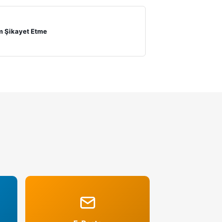
m Şikayet Etme
tme Yorum Kapatma
 Ücreti
al Hesabı