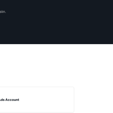
alın.
Ads Account