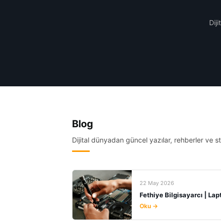
Dij
Blog
Dijital dünyadan güncel yazılar, rehberler ve str
22 May 2026
Fethiye Bilgisayarcı | La
Oku →