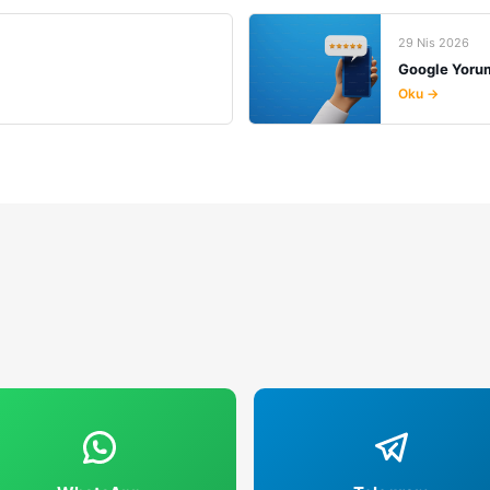
29 Nis 2026
Google Yoru
Oku →
29 Nis 2026
Google İşle
Oku →
29 Nis 2026
Google Yorum
Oku →
24 Nis 2026
 Verme
Satılık Payp
Oku →