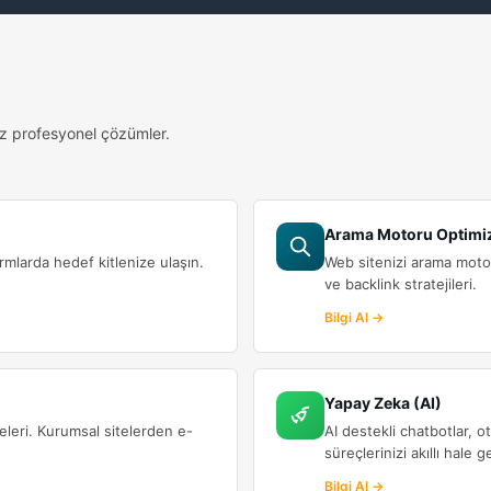
uz profesyonel çözümler.
Arama Motoru Optimi
rmlarda hedef kitlenize ulaşın.
Web sitenizi arama motorl
ve backlink stratejileri.
Bilgi Al →
Yapay Zeka (AI)
eleri. Kurumsal sitelerden e-
AI destekli chatbotlar, o
süreçlerinizi akıllı hale ge
Bilgi Al →