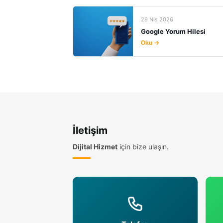
29 Nis 2026
Google Yorum Hilesi
Oku →
29 Nis 2026
Google 5 Yıldız Satın Al
Oku →
İletişim
29 Nis 2026
Dijital Hizmet
için bize ulaşın.
Google Yorum Saldırısı
Oku →
29 Nis 2026
Google Yorumlara Cevap
Oku →