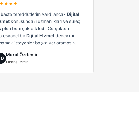
★★★★
k başta tereddütlerim vardı ancak
Dijital
zmet
konusundaki uzmanlıkları ve süreç
kipleri beni çok etkiledi. Gerçekten
ofesyonel bir
Dijital Hizmet
deneyimi
şamak isteyenler başka yer aramasın.
Murat Özdemir
MÖ
Finans, İzmir