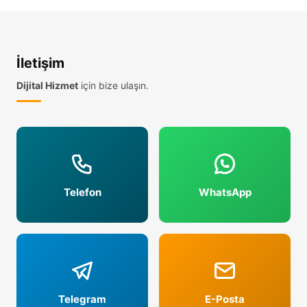
Google Yorum Hilesi
Oku →
İletişim
29 Nis 2026
Dijital Hizmet
için bize ulaşın.
Google Yorum Şikayet Etme
Oku →
29 Nis 2026
Google 5 Yıldız Satın Al
Oku →
Telefon
WhatsApp
29 Nis 2026
Google İşletme Yorum Kapatma
Oku →
Telegram
E-Posta