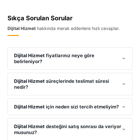
Sıkça Sorulan Sorular
Dijital Hizmet
hakkında merak edilenlere hızlı cevaplar.
Dijital Hizmet
fiyatlarınız neye göre
belirleniyor?
Dijital Hizmet
maliyetlerimiz; talebinizin kapsamı,
tercih edilen materyaller/teknolojiler ve teslimat
Dijital Hizmet
süreçlerinde teslimat süresi
nedir?
süresine göre optimize edilmektedir. Size en uygun
Dijital Hizmet
teklifi için WhatsApp üzerinden iletişime
Projenin büyüklüğüne göre değişmekle birlikte,
Dijital
geçebilirsiniz.
Hizmet
işlemlerinizi standart olarak en kısa sürede
Dijital Hizmet
için neden sizi tercih etmeliyim?
tamamlıyoruz. Acil
Dijital Hizmet
ihtiyaçlarınız için
Çünkü biz
Dijital Hizmet
alanında sadece iş yapmıyor,
ekspres çözümlerimiz mevcuttur.
size özel bir sistem kuruyoruz. Yüksek kalite
Dijital Hizmet
desteğini satış sonrası da veriyor
musunuz?
standartlarımız ve uygun maliyet politikamızla
Dijital
Hizmet
pazarında fark yaratıyoruz.