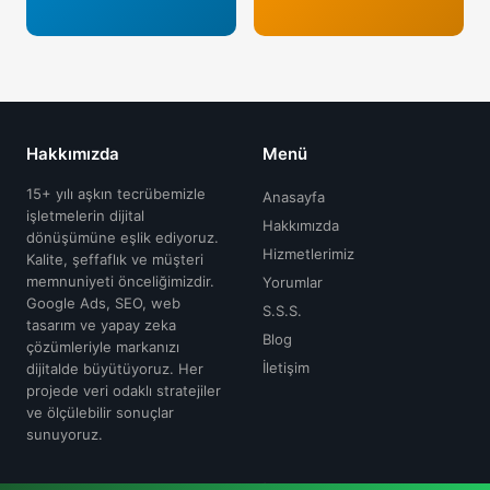
29 Nis 2026
Google Yerel Rehber Yorum Satın Al
Oku →
29 Nis 2026
Hakkımızda
Menü
Google Yorum Saldırısı
Oku →
15+ yılı aşkın tecrübemizle
Anasayfa
işletmelerin dijital
Hakkımızda
dönüşümüne eşlik ediyoruz.
Hizmetlerimiz
Kalite, şeffaflık ve müşteri
29 Nis 2026
memnuniyeti önceliğimizdir.
Yorumlar
Google Yorum Ücreti
Google Ads, SEO, web
S.S.S.
Oku →
tasarım ve yapay zeka
Blog
çözümleriyle markanızı
İletişim
dijitalde büyütüyoruz. Her
projede veri odaklı stratejiler
29 Nis 2026
ve ölçülebilir sonuçlar
Google Yorumlara Cevap Verme
sunuyoruz.
Oku →