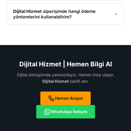
Elbette. Bizim için
Dijital Hizmet
süreci sadece satışla
bitmez; teknik destek ve danışmanlık hizmetlerimizle
Dijital Hizmet
siparişimde hangi ödeme
yöntemlerini kullanabilirim?
her zaman yanınızdayız.
Dijital Hizmet
ödemelerinizi; Havale/EFT, kredi kartı ile
online ödeme gerçekleştirebilirsiniz.
Dijital Hizmet
projenizin başlangıcında size en uygun ödeme planını
birlikte oluşturuyoruz.
Dijital Hizmet | Hemen Bilgi Al
Dijital dönüşümde yanınızdayız. Hemen bize ulaşın,
Dijital Hizmet
teklifi alın.
Hemen Arayın
WhatsApp İletişim