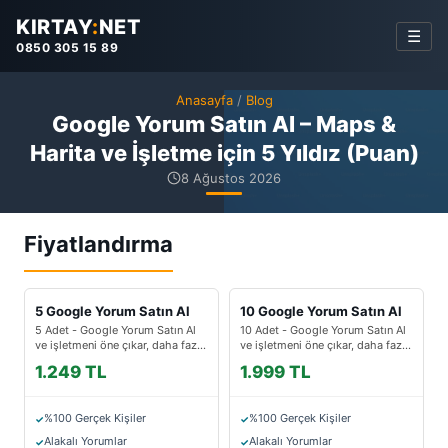
KIRTAY
:
NET
☰
0850 305 15 89
Anasayfa
/
Blog
Google Yorum Satın Al – Maps &
Harita ve İşletme için 5 Yıldız (Puan)
8 Ağustos 2026
Fiyatlandırma
5 Google Yorum Satın Al
10 Google Yorum Satın Al
5 Adet - Google Yorum Satın Al
10 Adet - Google Yorum Satın Al
ve işletmeni öne çıkar, daha fazla
ve işletmeni öne çıkar, daha fazla
müşteriye ulaş.
müşteriye ulaş.
1.249 TL
1.999 TL
%100 Gerçek Kişiler
%100 Gerçek Kişiler
Alakalı Yorumlar
Alakalı Yorumlar