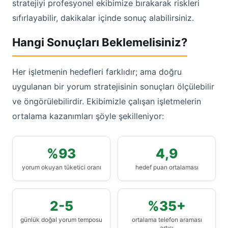
stratejiyi profesyonel ekibimize bırakarak riskleri
sıfırlayabilir, dakikalar içinde sonuç alabilirsiniz.
Hangi Sonuçları Beklemelisiniz?
Her işletmenin hedefleri farklıdır; ama doğru
uygulanan bir yorum stratejisinin sonuçları ölçülebilir
ve öngörülebilirdir. Ekibimizle çalışan işletmelerin
ortalama kazanımları şöyle şekilleniyor:
%93
4,9
yorum okuyan tüketici oranı
hedef puan ortalaması
2-5
%35+
günlük doğal yorum temposu
ortalama telefon araması
artışı