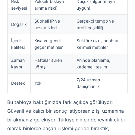
Risk
Yüksek (askıya
Düşük (algoritmaya
seviyesi
alınma riski)
uygun)
Şüpheli IP ve
Gerçekçi tempo ve
Doğallık
hesap izleri
profil çeşitliliği
İçerik
Kısa ve genel
Sektöre özel, anahtar
kalitesi
geçer metinler
kelimeli metinler
Zaman
Haftalar süren
Anında planlama,
kaybı
uğraş
kademeli teslim
7/24 uzman
Destek
Yok
danışmanlık
Bu tabloya baktığınızda fark açıkça görülüyor:
Güvenli ve kalıcı bir sonuç istiyorsanız işi uzmanına
bırakmanız gerekiyor. Türkiye'nin en deneyimli ekibi
olarak binlerce başarılı işlemi geride bıraktık;