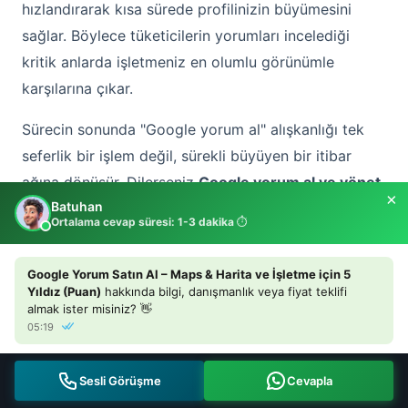
hızlandırarak kısa sürede profilinizin büyümesini
sağlar. Böylece tüketicilerin yorumları incelediği
kritik anlarda işletmeniz en olumlu görünümle
karşılarına çıkar.
Sürecin sonunda "Google yorum al" alışkanlığı tek
seferlik bir işlem değil, sürekli büyüyen bir itibar
ağına dönüşür. Dilerseniz
Google yorum al ve yönet
×
Batuhan
hizmetimizle tüm yorum trafiğinizi birlikte
Ortalama cevap süresi: 1-3 dakika
⏱️
planlayalım; böylece puanınız ve yorum sayınız
istikrarlı şekilde yükselir, rakipleriniz geride kalır.
Google Yorum Satın Al – Maps & Harita ve İşletme için 5
Yıldız (Puan)
hakkında bilgi, danışmanlık veya fiyat teklifi
almak ister misiniz? 👋
İpucu:
Google Maps, haritalar ve işletme yorumu
05:19
satın alırken tek seferlik değil, düzenli büyüyen bir
plan seçin. Sürdürülebilir yorum artışı, Google
Sesli Görüşme
Cevapla
algoritmasının gözünde en güvenilir sinyaldir.