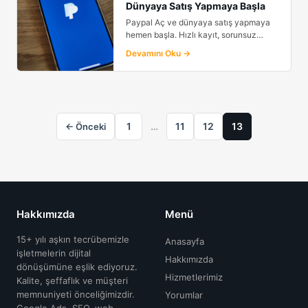
Dünyaya Satış Yapmaya Başla
Paypal Aç ve dünyaya satış yapmaya
hemen başla. Hızlı kayıt, sorunsuz
kurulum ve profesyonel...
Devamını Oku →
1
…
11
12
13
← Önceki
Hakkımızda
Menü
15+ yılı aşkın tecrübemizle
Anasayfa
işletmelerin dijital
Hakkımızda
dönüşümüne eşlik ediyoruz.
Hizmetlerimiz
Kalite, şeffaflık ve müşteri
memnuniyeti önceliğimizdir.
Yorumlar